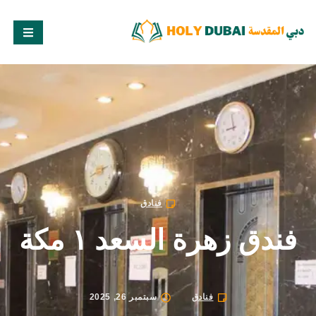
فنادق
فندق زهرة السعد ١ مكة
فنادق
سبتمبر 26, 2025