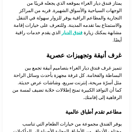
يمتاز فندق ديار الغراء بموقعه الذي يجعله قريبًا من
الوجهات السياحية والأسواق الشهيرة. قربه من المراكز
التجارية والمطاعم الراقية يوفر للزوار سهولة في التنقل
والاستمتاع بما تقدمه المدينة. وللتعرف على خيارات إقامة
مشابهة يمكنك زيارة
فندق الديار
الذي يقدم خدمات راقية
أيضًا.
غرف أنيقة وتجهيزات عصرية
تتميز غرف فندق ديار الغراء بتصاميم أنيقة تجمع بين
البساطة والفخامة. كل غرفة مجهزة بأحدث وسائل الراحة
مثل أسرّة مريحة، إنترنت سريع، وشاشات عرض حديثة.
كما أن النوافذ الكبيرة تمنح إطلالات خلابة تضيف لمسة من
الرفاهية إلى إقامتك.
مطاعم تقدم أطباق عالمية
يوفر الفندق مجموعة من خيارات الطعام التي تناسب
مختلف الأذواق. من الأطباق المحلية الأصيلة إلى المأكولات