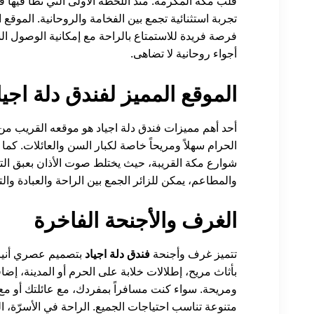
قلب مكة المكرمة. منذ اللحظة الأولى التي تطأ فيها 
تجربة استثنائية تجمع بين الفخامة والروحانية. الموقع 
فرصة فريدة للاستمتاع بالراحة مع إمكانية الوصول ا
أجواء روحانية لا تضاهى.
الموقع المميز لفندق دلة اجيا
أحد أهم مميزات فندق دلة اجياد هو موقعه القريب من 
الحرام سهلاً ومريحاً خاصة لكبار السن والعائلات. كما أ
شوارع مكة القريبة، حيث يختلط صوت الأذان بعبق الت
والمطاعم، يمكن للزائر الجمع بين الراحة والعبادة وا
الغرف والأجنحة الفاخرة
تتميز غرف وأجنحة
فندق دلة اجياد
بتصميم عصري أنيق 
بأثاث مريح، إطلالات خلابة على الحرم أو المدينة، إضا
ومريحة. سواء كنت مسافراً بمفردك، مع عائلتك أو مع
متنوعة تناسب احتياجات الجميع. الراحة في الأسرّة، 