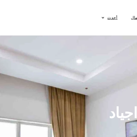
مال
أحدث
جياد