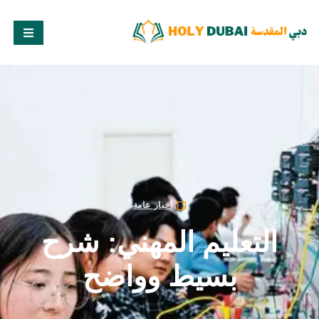
أخبار عامة
التعليم المهني: شرح
بسيط وواضح