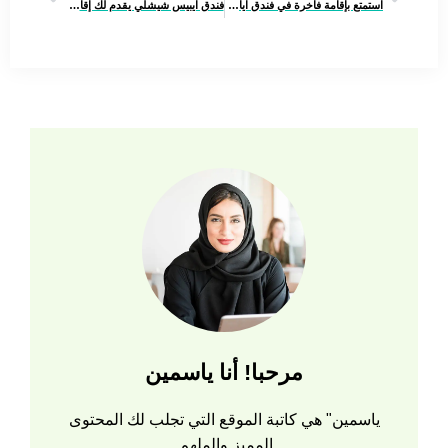
استمتع بإقامة فاخرة في فندق ايام السودة حيث الفخامة والراحة
فندق ايبيس شيشلي يقدم لك إقامة مريحة وفاخرة في أجواء هادئة
مرحبا! أنا ياسمين
ياسمين" هي كاتبة الموقع التي تجلب لك المحتوى
المميز والملهم.