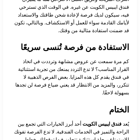
فندق ايبيس الكويت عن غيره. في الوقت الذي تسترخي
فيه، سيكون لديك فرصة لإعادة شحن طاقتك والاستعداد
لأيامك القادمة سواء للعمل أو الاستكشاف. وبالتالي، تكون
قد ضمنت استفادة مثالية من وقتك.
الاستفادة من فرصة تُنسى سريعًا
كم مرة سمعت عن عروض مشابهة وترددت في اتخاذ
القرار المناسب؟ لا تدع التردد يمنعك من تجربة استثنائية
في فندق يقدم كل هذه المزايا. بعض الفرص الذهبية لا
تتكرر، والمزيد من الانتظار قد يعني ضياع فرصة لن تجدها
بسهولة لاحقًا.
الختام
يُعد
فندق ايبيس الكويت
أحد أبرز الخيارات التي تجمع بين
الراحة والتميز في الخدمات الفندقية. لا تدع الفرصة تفوتك
للاستمتاع برحلة استثنائية تتجاوز فيها توقعاتك. خطط