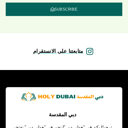
SUBSCRIBE
متابعتنا على الانستقرام
دبي المقدسة
ترحيبًا بكم في "هولي دبي"! نحن في "هولي دبي" نفتخر