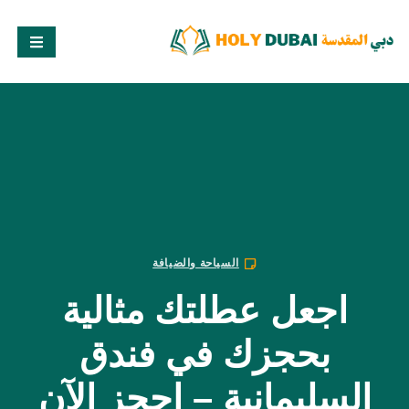
السياحة والضيافة
اجعل عطلتك مثالية
بحجزك في فندق
السليمانية – احجز الآن