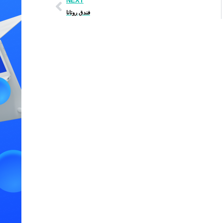
NEXT
فندق روتانا