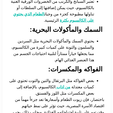
تعتبر السبانخ والكرنب من الخضروات الورقية الغنية
بالكالسيوم، حيث يمكن إضافتها إلى السلطات أو
تناولها مطبوخة كجزء من وجبات
الطعام الذي يحتوي
على الكالسيوم بكثرة
الرئيسية.
السمك والمأكولات البحرية:
يحتوي السمك والمأكولات البحرية مثل السردين
والسلمون والتونة على كميات كبيرة من الكالسيوم،
مما يجعلها خياراً ممتازاً لتلبية احتياجات الجسم من
هذا العنصر الغذائي الهام.
الفواكه والمكسرات:
بعض الفواكه مثل البرتقال والتين والتوت تحتوي على
كميات معتدلة
من اداب
الكالسيوم، بالإضافة إلى
بعض المكسرات مثل اللوز والفستق.
باختصار، فإن زيوت الطعام وأسعارها تعد جزءاً مهماً من
اقتصاد الأسرة المصرية، حيث تؤثر على نمط حياتهم
وقدرتهم على تلبية احتياجاتهم الغذائية. وبجانب ذلك، يجب