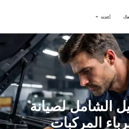
مال
أحدث
يل الشامل لصيانة
اء المركبات