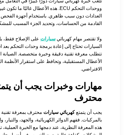
تلعب خبرة كهربائي سيارات دورًا كبيرًا في التعامل 
ووحدات التحكم ECU. هذه الأعطال غالب
العدادات دون سبب ظاهري. باستخدام أجهزة الفحص الم
القادمة من الحساسات، وتحديد الجزء المسبب للمشكل
ولا تقتصر مهام كهربائي
سيارات
على الإصلاح فقط، بل 
السيارات تحتاج إلى إعادة برمجة وحدات التحكم بعد اس
تتطلب معرفة تقنية دقيقة وخبرة متخصصة. الصيانة الو
الأعطال المستقبلية، وتحافظ على استقرار الأنظمة الكه
الافتراضي.
مهارات وخبرات يجب أن يتمتع
محترف
يجب أن يتمتع
كهربائي سيارات
محترف بمعرفة تقنية ع
بالمركبات. ففهم الدوائر الكهربائية، والجهد، والتيار
هذه المعرفة النظرية، عند دمجها مع الخبرة العملية، 
المشكلات بكفاءة عالية، دون التسبب في أضرار جانبي