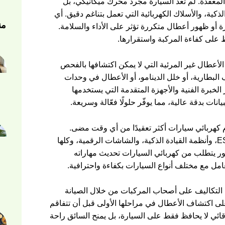
 المعقدة. لم تعد السيارة مجرد محرك ميكانيكي، بل
ة، والأسلاك الكهربائية التي تعمل بتناغم دقيق. أي
من
 أو ظهور أعطال متكررة تؤثر على الأداء والسلامة.
ظ على كفاءة المركبة واستقرارها.
عطال غير المرئية التي لا يمكن اكتشافها بالفحص
البطارية، أو خلل الدينامو، أو الأعطال في وحدات
 الخبرة الفنية والأجهزة المتقدمة التي يستخدمها
انات بدقة عالية، مما يوفّر حلولًا فعّالة وسريعة.
كهربائي سيارات أكثر تعقيدًا من أي وقت مضى.
فالسيارات الحديثة تحتوي على أنظمة مثل ABS، وESP، وأنظمة القيادة الذكية، والشاشات الرقمية، وكلها
ور يتطلب من كهربائي السيارات تحديث مهاراته
امل مع مختلف أنواع السيارات بكفاءة واحترافية.
ل التكاليف على أصحاب المركبات من خلال الصيانة
على اكتشاف الأعطال في مراحلها الأولى قبل أن تتفاقم
قائي لا يحافظ فقط على السيارة، بل يمنح السائق راحة