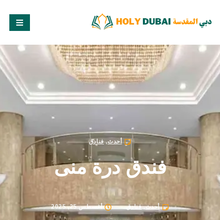
أحدث
,
فنادق
فندق درة منى
أحدث
,
فنادق
أغسطس 25, 2025