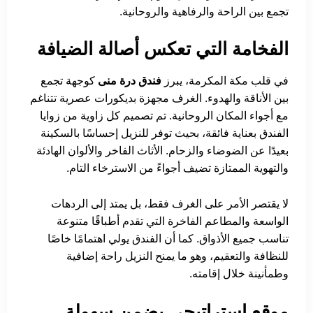
تجمع بين الراحة والرفاهية والروحانية.
الفخامة التي تعكس أصالة الضيافة
في قلب مكة المكرمة، يبرز
فندق درة منى
كوجهة تجمع
بين الأناقة والهدوء. الغرف مجهزة بديكورات عصرية تتناغم
مع أجواء المكان الروحانية. تم تصميم كل زاوية من زوايا
الفندق بعناية فائقة، بحيث توفر للنزيل إحساسًا بالسكينة
بعيدًا عن الضوضاء والزحام. الأثاث الفاخر والألوان الهادئة
والتهوية الممتازة تضيف أجواءً من الاسترخاء التام.
لا يقتصر الأمر على الغرف فقط، بل يمتد إلى الردهات
الواسعة والمطاعم الفاخرة التي تقدم أطباقًا متنوعة
تناسب جميع الأذواق. كما أن الفندق يولي اهتمامًا خاصًا
للنظافة والتعقيم، وهو ما يمنح النزيل راحة إضافية
وطمأنينة خلال إقامته.
موقع استراتيجي يضمن سهولة