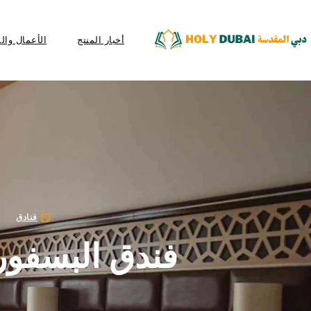
أخبار المنتج
الأعمال وال
فنادق
فندق البسفور 