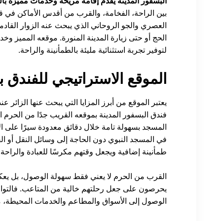
البسفور المدينة يقدم إقامة مريحة وخدمات مميزة با
بين الراحة، الفخامة، والقرب من أقدس الأماكن في قل
العصري والجو الروحاني الذي يبحث عنه الزوار القادمي
الحج أو حتى زيارة المدينة المنورة. موقعه المميز وخد
لتوفير تجربة استثنائية مليئة بالطمأنينة والراحة.
الموقع الاستراتيجي للفندق 
يعتبر الموقع من أبرز المزايا التي يبحث عنها الزائر عند
فندق البسفور المدينة بموقعه القريب جدًا من الحرم 
المسجد بسهولة تامة خلال دقائق معدودة سيرًا على ال
في المسجد النبوي دون الحاجة إلى وسائل النقل أو ال
طمأنينة إضافية ويجعل وقتهم مكرسًا للعبادة والراحة.
القرب من الحرم لا يعني فقط سهولة الوصول، بل يعكس 
يحرصون على جعل رحلتهم خالية من المتاعب. فالتواجد
الوصول إلى الأسواق والمطاعم والخدمات المحيطة، م