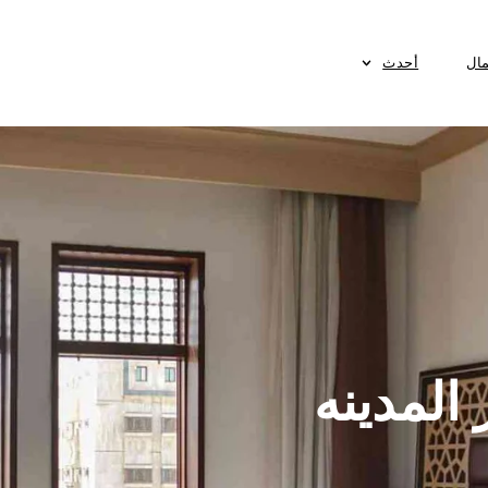
مال
أحدث
المدينه