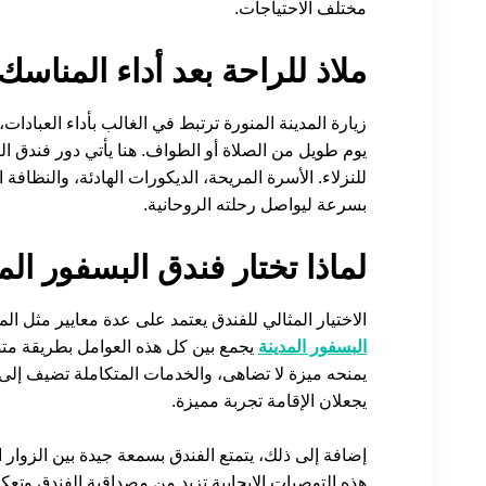
مختلف الاحتياجات.
ملاذ للراحة بعد أداء المناسك
زيارة المدينة المنورة ترتبط في الغالب بأداء العبادات
يوم طويل من الصلاة أو الطواف. هنا يأتي دور فندق البس
للنزلاء. الأسرة المريحة، الديكورات الهادئة، والنظاف
بسرعة ليواصل رحلته الروحانية.
لماذا تختار فندق البسفور الم
الاختيار المثالي للفندق يعتمد على عدة معايير مثل ال
البسفور المدينة
يجمع بين كل هذه العوامل بطريقة متوا
يمنحه ميزة لا تضاهى، والخدمات المتكاملة تضيف إلى را
يجعلان الإقامة تجربة مميزة.
إضافة إلى ذلك، يتمتع الفندق بسمعة جيدة بين الزوار 
هذه التوصيات الإيجابية تزيد من مصداقية الفندق وتعكس