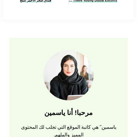
Are There Young Dubai Escorts?
فندق البحر الاحمر املج
مرحبا! أنا ياسمين
ياسمين" هي كاتبة الموقع التي تجلب لك المحتوى
المميز والملهم.