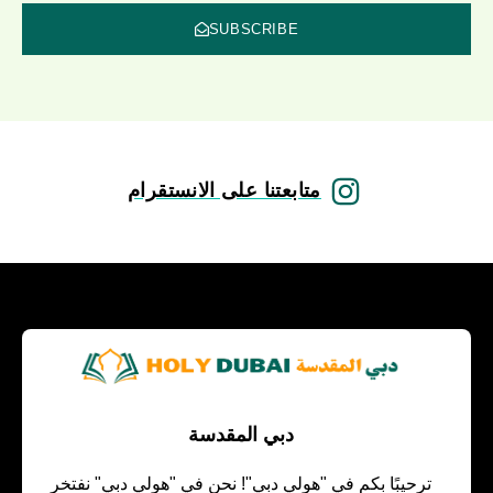
SUBSCRIBE
متابعتنا على الانستقرام
دبي المقدسة
ترحيبًا بكم في "هولي دبي"! نحن في "هولي دبي" نفتخر