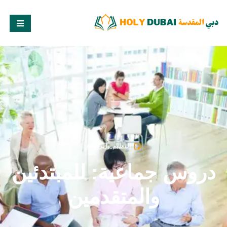
التعليم والرياضة
دروس جماعية: للمبتدئين
والمتقدمين