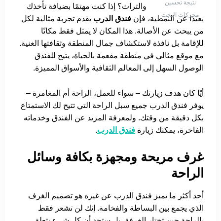
نتيجة تحسين
والتراث؟ إذا كنت مهتمًا بضيافة تأخذك
محركات البحث
بعيدًا عن النمطية، فإن
فندق الدرب
يقدم تجربة مثالية لكل
من يبحث عن الأصالة. هذا المكان لا يمثل فقط مكانًا
للإقامة بل نافذة لاستكشاف جمال المنطقة وثقافتها الغنية.
مع موقع مثالي في منطقة مفعمة بالحياة، يتيح للفندق
الوصول السهل إلى المعالم الثقافية والأسواق المميزة.
أيًا كان هدف زيارتك – سواء للعمل، الراحة أم المغامرة –
يوفر فندق الدرب جميع سبل الراحة التي تتيح لك الاستمتاع
بكل دقيقة من وقتك. ولمعرفة المزيد عن الفندق وخدماته
الفاخرة، يمكنك زيارة
فندق الدرب
.
غرف مريحة ومجهزة بكافة وسائل
الراحة
أحد أكثر ما يميز فندق الدرب عن غيره هو تصميم الغرف
الذي يجمع بين البساطة والفخامة. إنك لن تشعر فقط
بالراحة حين تختار الغرفة، بل ستجد أن كل شيء يتعلق